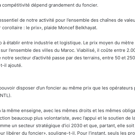
 sa compétitivité dépend grandement du foncier.
essentiel de notre activité pour l’ensemble des chaînes de valeu
corollaire : le prix», plaide Moncef Belkhayat.
o à établir entre industrie et logistique. Le prix moyen du mètre 
r l’ensemble des villes du Maroc. Viabilisé, il coûte entre 2.00
 notre secteur d’activité passe par des terrains, entre 50 et 25
-il ajouté.
uvoir disposer d’un foncier au même prix que les opérateurs pu
SNTL).
à la même enseigne, avec les mêmes droits et les mêmes obligat
ction beaucoup plus volontariste, avec l’appui et le soutien de 
omme un secteur stratégique d’ici 2030 et que, partant, elle soi
 libérer du foncier», souligne-t-il. Pour l’instant, seuls les pro