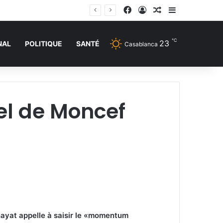
Facebook
Connexion
Article Aléatoire
Sidebar (barr
et de drogue
℃
23
NAL
POLITIQUE
SANTÉ
Casablanca
pel de Moncef
hayat appelle à saisir le «momentum