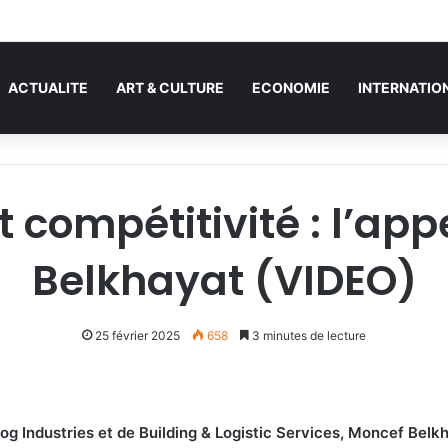
en Espagne : démantèlement d’un réseau algérien de trafic de migrants 
ACTUALITE
ART & CULTURE
ECONOMIE
INTERNATIO
t compétitivité : l’ap
Belkhayat (VIDEO)
25 février 2025
658
3 minutes de lecture
og Industries et de Building & Logistic Services, Moncef Belk