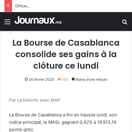
Officiellement.. Trump interdit l’octroi de la citoyenneté américaine par le droit du sol
Menu
R
La Bourse de Casablanca
consolide ses gains à la
clôture ce lundi
24 février 2025
593
Moins d’une minute
Par LeSiteinfo avec MAP
La Bourse de Casablanca a fini en hausse lundi, son
indice principal, le MASI, gagnant 0,42% à 16.913,19
points (pts).