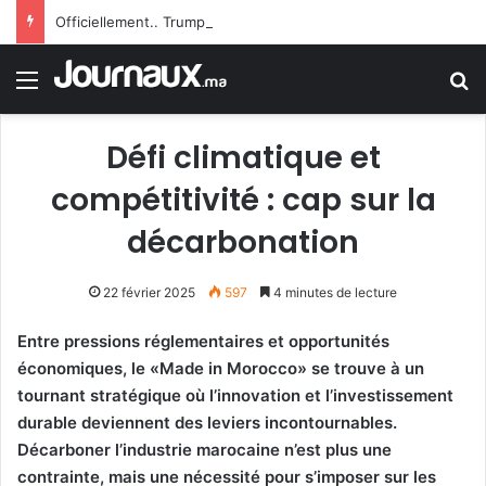
Officiellement.. Trump interdit l’octroi de la citoyenneté américaine par le droit du sol
Menu
R
Défi climatique et
compétitivité : cap sur la
décarbonation
22 février 2025
597
4 minutes de lecture
Entre pressions réglementaires et opportunités
économiques, le «Made in Morocco» se trouve à un
tournant stratégique où l’innovation et l’investissement
durable deviennent des leviers incontournables.
Décarboner l’industrie marocaine n’est plus une
contrainte, mais une nécessité pour s’imposer sur les