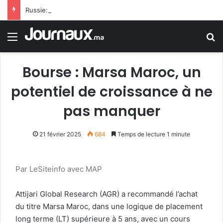
Russie: Le programme russe MC-21 a atteint une nouvelle étape avec le vol inaugural de son premier avion de série
Menu
R
Bourse : Marsa Maroc, un
potentiel de croissance à ne
pas manquer
21 février 2025
684
Temps de lecture 1 minute
Par LeSiteinfo avec MAP
Attijari Global Research (AGR) a recommandé l’achat
du titre Marsa Maroc, dans une logique de placement
long terme (LT) supérieure à 5 ans, avec un cours