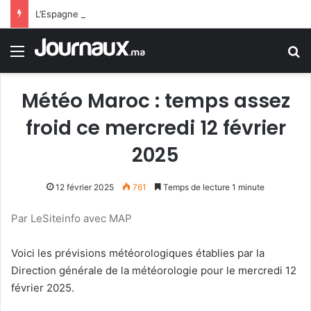
L’Espagne entame les contrôles aux frontières aux voyageurs venant d’Italie
Menu
R
Météo Maroc : temps assez
froid ce mercredi 12 février
2025
12 février 2025
761
Temps de lecture 1 minute
Par LeSiteinfo avec MAP
Voici les prévisions météorologiques établies par la
Direction générale de la météorologie pour le mercredi 12
février 2025.