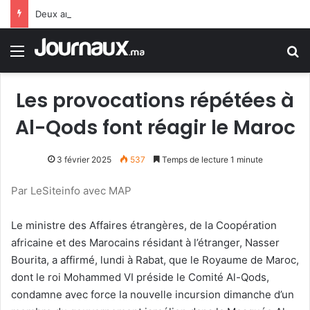
Deux anciens ministres espagnols : le gouvernement Sánchez fait preuve de faiblesse face au Maroc
Menu
R
Les provocations répétées à
Al-Qods font réagir le Maroc
3 février 2025
537
Temps de lecture 1 minute
Par LeSiteinfo avec MAP
Le ministre des Affaires étrangères, de la Coopération
africaine et des Marocains résidant à l’étranger, Nasser
Bourita, a affirmé, lundi à Rabat, que le Royaume de Maroc,
dont le roi Mohammed VI préside le Comité Al-Qods,
condamne avec force la nouvelle incursion dimanche d’un