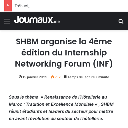
Trébuchement administratif en France : la justice donne raison à un jeune homme rejeté de la police en raison d’une trace de prière
Menu
R
SHBM organise la 4ème
édition du Internship
Networking Forum (INF)
19 janvier 2025
712
Temps de lecture 1 minute
Sous le thème » Renaissance de l’Hôtellerie au
Maroc : Tradition et Excellence Mondiale « , SHBM
réunit étudiants et leaders du secteur pour mettre
en avant l’évolution du secteur de l’hôtellerie.