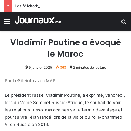
Les félicitations de Tebboune aux dames d’Algérie déclenchent le sarcasme… Une erreur flagrante du président algérien suscite la controverse
Menu
R
Vladimir Poutine a évoqué
le Maroc
9 janvier 2025
868
2 minutes de lecture
Par LeSiteinfo avec MAP
Le président russe, Vladimir Poutine, a exprimé, vendredi,
lors du 2ème Sommet Russie-Afrique, le souhait de voir
les relations russo-marocaines se raffermir davantage et
poursuivre l’élan lancé lors de la visite du roi Mohammed
VI en Russie en 2016.