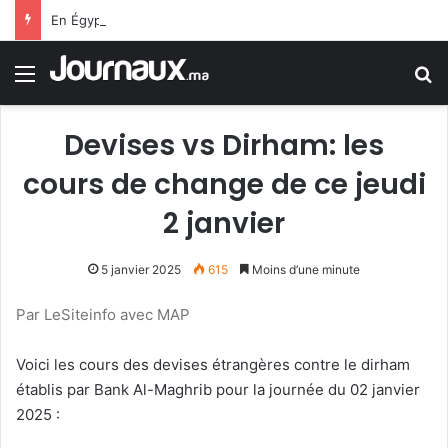
En Égypte… une carte SIM conduit un jeune homme à 25 ans de prison
Menu
R
Devises vs Dirham: les
cours de change de ce jeudi
2 janvier
5 janvier 2025
615
Moins d’une minute
Par LeSiteinfo avec MAP
Voici les cours des devises étrangères contre le dirham
établis par Bank Al-Maghrib pour la journée du 02 janvier
2025 :