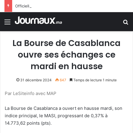
Officiellement.. Trump interdit l’octroi de la citoyenneté américaine par le droit du sol
Menu
R
La Bourse de Casablanca
ouvre ses échanges ce
mardi en hausse
31 décembre 2024
647
Temps de lecture 1 minute
Par LeSiteinfo avec MAP
La Bourse de Casablanca a ouvert en hausse mardi, son
indice principal, le MASI, progressant de 0,37% à
14.773,62 points (pts).