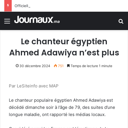
Officiellement.. Trump interdit l’octroi de la citoyenneté américaine par le droit du sol
Menu
R
Le chanteur égyptien
Ahmed Adawiya n’est plus
30 décembre 2024
751
Temps de lecture 1 minute
Par LeSiteinfo avec MAP
Le chanteur populaire égyptien Ahmed Adawiya est
décédé dimanche soir à l’âge de 79, des suites d’une
longue maladie, ont rapporté les médias locaux.