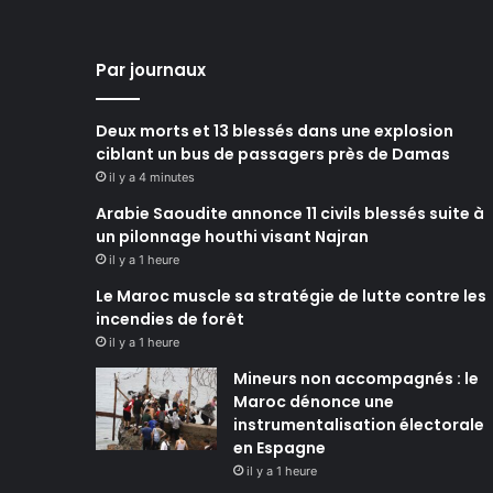
Par journaux
Deux morts et 13 blessés dans une explosion
ciblant un bus de passagers près de Damas
il y a 4 minutes
Arabie Saoudite annonce 11 civils blessés suite à
un pilonnage houthi visant Najran
il y a 1 heure
Le Maroc muscle sa stratégie de lutte contre les
incendies de forêt
il y a 1 heure
Mineurs non accompagnés : le
Maroc dénonce une
instrumentalisation électorale
en Espagne
il y a 1 heure