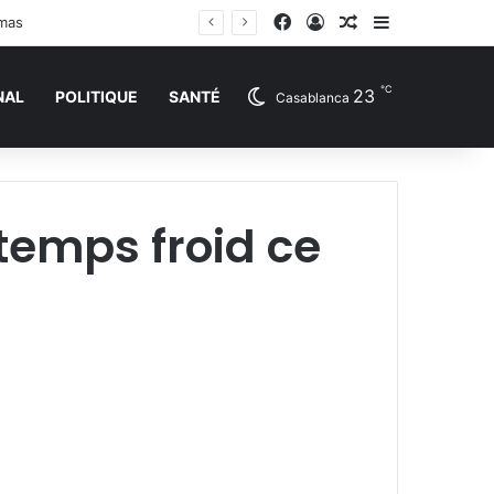
Facebook
Connexion
Article Aléatoire
Sidebar (barr
amas
℃
23
NAL
POLITIQUE
SANTÉ
Casablanca
temps froid ce