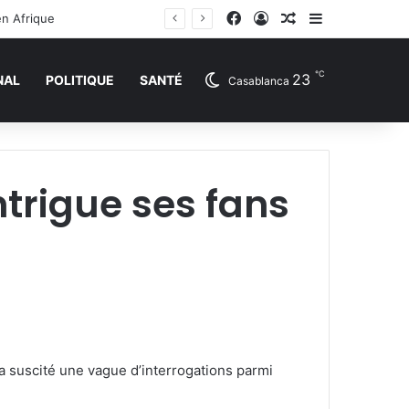
Facebook
Connexion
Article Aléatoire
Sidebar (barr
en Afrique
℃
23
NAL
POLITIQUE
SANTÉ
Casablanca
ntrigue ses fans
 suscité une vague d’interrogations parmi