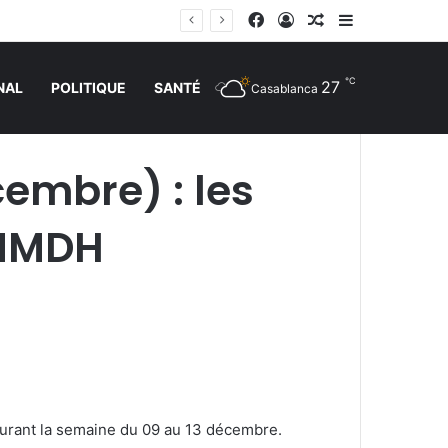
Facebook
Connexion
Article Aléatoire
Sidebar (barr
Arrivée de M. Bourita à Cali pour représenter Sa Majesté le Roi à la cérémonie d’investiture du nouveau président colombien
℃
27
NAL
POLITIQUE
SANTÉ
Casablanca
embre) : les
 MMDH
urant la semaine du 09 au 13 décembre.