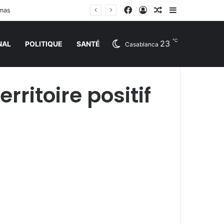
Facebook
Connexion
Article Aléatoire
Sidebar (barr
amas
℃
23
NAL
POLITIQUE
SANTÉ
Casablanca
ritoire positif