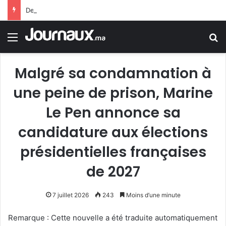
Deux anciens ministres espagnols : le gouvernement Sánchez fait preuve de faiblesse face au Maroc
Menu
R
Malgré sa condamnation à
une peine de prison, Marine
Le Pen annonce sa
candidature aux élections
présidentielles françaises
de 2027
7 juillet 2026
243
Moins d’une minute
Remarque : Cette nouvelle a été traduite automatiquement