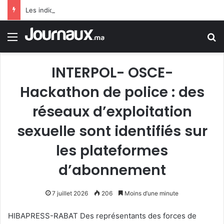
Les indicateurs confirment l’amélioration du marché du travail
Menu
R
INTERPOL- OSCE-
Hackathon de police : des
réseaux d’exploitation
sexuelle sont identifiés sur
les plateformes
d’abonnement
7 juillet 2026
206
Moins d’une minute
HIBAPRESS-RABAT Des représentants des forces de