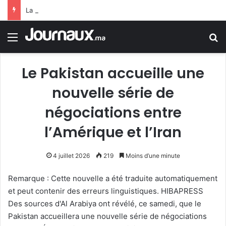
La Chine fait face aux répercussions du typhon (Dolphin).. Pluies torrentielles et évacuation de plus d’un million de personnes
Menu
R
Le Pakistan accueille une
nouvelle série de
négociations entre
l’Amérique et l’Iran
4 juillet 2026
219
Moins d’une minute
Remarque : Cette nouvelle a été traduite automatiquement
et peut contenir des erreurs linguistiques. HIBAPRESS
Des sources d'Al Arabiya ont révélé, ce samedi, que le
Pakistan accueillera une nouvelle série de négociations