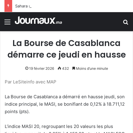
Sahara marocain : la Colombie annonce un changement de sa position et reconnaît la souveraineté du Maroc sur son Sahara
Menu
R
La Bourse de Casablanca
démarre ce jeudi en hausse
19 février 2026
432
Moins d’une minute
Par LeSiteinfo avec MAP
La Bourse de Casablanca a démarré en hausse jeudi, son
indice principal, le MASI, se bonifiant de 0,12% à 18.711,12
points (pts).
L’indice MASI 20, regroupant les 20 valeurs les plus