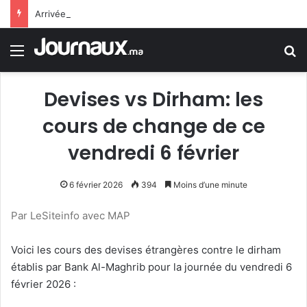
Arrivée de M. Bourita à Cali pour représenter Sa Majesté le Roi à la cérémonie d’investiture du nouveau président colombien
Menu
R
Devises vs Dirham: les
cours de change de ce
vendredi 6 février
6 février 2026
394
Moins d’une minute
Par LeSiteinfo avec MAP
Voici les cours des devises étrangères contre le dirham
établis par Bank Al-Maghrib pour la journée du vendredi 6
février 2026 :