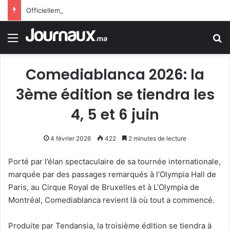
Officiellement.. Trump interdit l’octroi de la citoyenneté américaine par le droit du sol
Menu
R
Comediablanca 2026: la
3ème édition se tiendra les
4, 5 et 6 juin
4 février 2026
422
2 minutes de lecture
Porté par l’élan spectaculaire de sa tournée internationale,
marquée par des passages remarqués à l’Olympia Hall de
Paris, au Cirque Royal de Bruxelles et à L’Olympia de
Montréal, Comediablanca revient là où tout a commencé.
Produite par Tendansia, la troisième édition se tiendra à