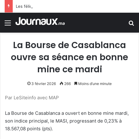
Les félicitations de Tebboune aux dames d’Algérie déclenchent le sarcasme… Une erreur flagrante du président algérien suscite la controverse
Menu
R
La Bourse de Casablanca
ouvre sa séance en bonne
mine ce mardi
3 février 2026
266
Moins d’une minute
Par LeSiteinfo avec MAP
La Bourse de Casablanca a ouvert en bonne mine mardi,
son indice principal, le MASI, progressant de 0,23% à
18.567,08 points (pts).