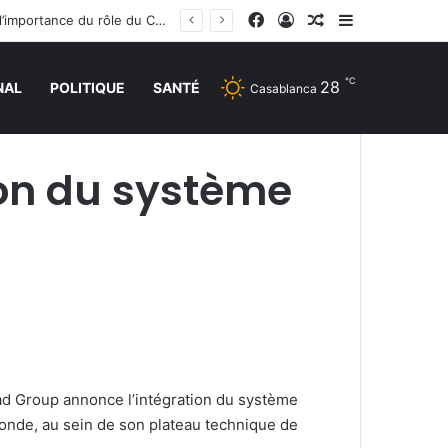
Facebook
Connexion
Article Aléatoire
Sidebar (barr
La réunion ministérielle à Amman sur le soutien à Al-Qods et ses lieux saints souligne l’importance du rôle du Comité Al Qods présidé par SM le Roi
℃
28
NAL
POLITIQUE
SANTÉ
Casablanca
ion du système
ad Group annonce l’intégration du système
monde, au sein de son plateau technique de