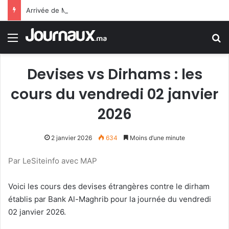
Arrivée de M. Bourita à Cali pour représenter Sa Majesté le Roi à la cérémonie d’investiture du nouveau président colombien
Menu
R
Devises vs Dirhams : les
cours du vendredi 02 janvier
2026
2 janvier 2026
634
Moins d’une minute
Par LeSiteinfo avec MAP
Voici les cours des devises étrangères contre le dirham
établis par Bank Al-Maghrib pour la journée du vendredi
02 janvier 2026.