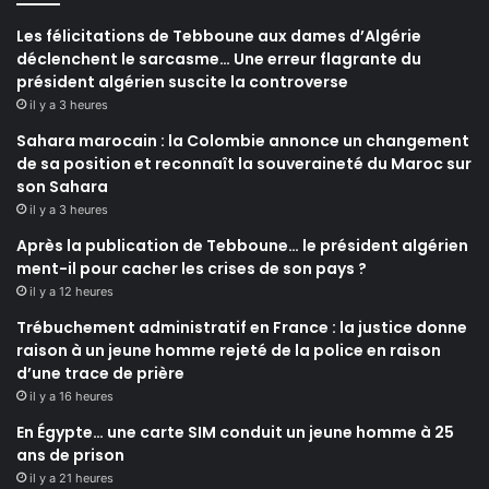
Les félicitations de Tebboune aux dames d’Algérie
déclenchent le sarcasme… Une erreur flagrante du
président algérien suscite la controverse
il y a 3 heures
Sahara marocain : la Colombie annonce un changement
de sa position et reconnaît la souveraineté du Maroc sur
son Sahara
il y a 3 heures
Après la publication de Tebboune… le président algérien
ment-il pour cacher les crises de son pays ?
il y a 12 heures
Trébuchement administratif en France : la justice donne
raison à un jeune homme rejeté de la police en raison
d’une trace de prière
il y a 16 heures
En Égypte… une carte SIM conduit un jeune homme à 25
ans de prison
il y a 21 heures