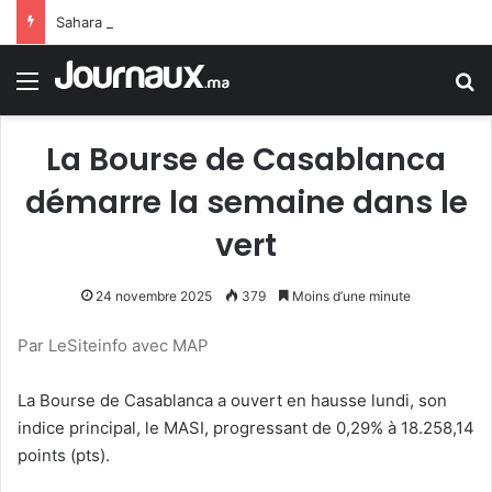
Sahara marocain : la Colombie annonce un changement de sa position et reconnaît la souveraineté du Maroc sur son Sahara
Menu
R
La Bourse de Casablanca
démarre la semaine dans le
vert
24 novembre 2025
379
Moins d’une minute
Par LeSiteinfo avec MAP
La Bourse de Casablanca a ouvert en hausse lundi, son
indice principal, le MASI, progressant de 0,29% à 18.258,14
points (pts).