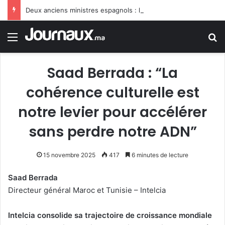
Deux anciens ministres espagnols : le gouvernement Sánchez fait preuve de faiblesse face au Maroc
Menu
R
Saad Berrada : “La
cohérence culturelle est
notre levier pour accélérer
sans perdre notre ADN”
15 novembre 2025
417
6 minutes de lecture
Saad Berrada
Directeur général Maroc et Tunisie – Intelcia
Intelcia consolide sa trajectoire de croissance mondiale