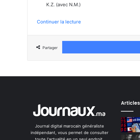
K.Z. (avec N.M.)
Continuer la lecture
Partager
Article
Journal digital marocain généraliste
indépendant, vous permet de consulter
toute l'actualité en un seul endroit.