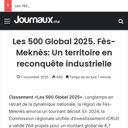
Les félicitations de Tebboune aux dames d’Algérie déclenchent le sarcasme… Une erreur flagrante du président algérien suscite la controverse
Menu
R
Les 500 Global 2025. Fès-
Meknès: Un territoire en
reconquête industrielle
7 novembre 2025
465
Temps de lecture 1 minute
Classement «Les 500 Global 2025».
Longtemps en
retrait de la dynamique nationale, la région de Fès-
Meknès amorce un tournant décisif. En 2024, la
Commission régionale unifiée d’investissement (CRUI)
a validé 264 projets pour un montant global de 8,7