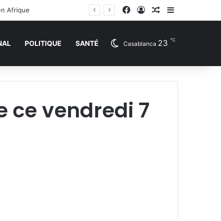
Facebook
Connexion
Article Aléatoire
Sidebar (barr
en Afrique
℃
23
NAL
POLITIQUE
SANTÉ
Casablanca
 ce vendredi 7