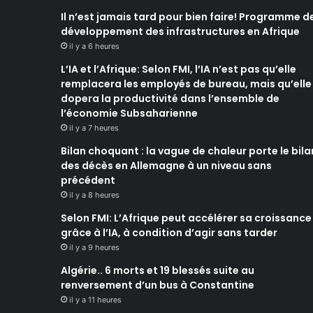
Il n’est jamais tard pour bien faire! Programme d
développement des infrastructures en Afrique
il y a 6 heures
L’IA et l’Afrique: Selon FMI, l’IA n’est pas qu’elle
remplacera les employés de bureau, mais qu’elle
dopera la productivité dans l’ensemble de
l’économie Subsaharienne
il y a 7 heures
Bilan choquant : la vague de chaleur porte le bila
des décès en Allemagne à un niveau sans
précédent
il y a 8 heures
Selon FMI: L’Afrique peut accélérer sa croissance
grâce à l’IA, à condition d’agir sans tarder
il y a 9 heures
Algérie.. 6 morts et 19 blessés suite au
renversement d’un bus à Constantine
il y a 11 heures