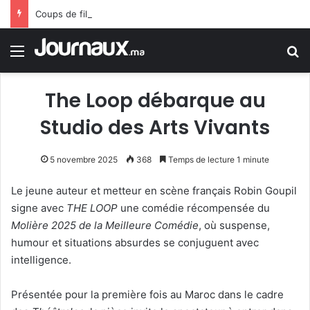
Coups de filet en Espagne : démantèlement d’un réseau algérien de trafic de migrants et de drogue
Menu
R
The Loop débarque au
Studio des Arts Vivants
5 novembre 2025
368
Temps de lecture 1 minute
Le jeune auteur et metteur en scène français Robin Goupil
signe avec
THE LOOP
une comédie récompensée du
Molière 2025 de la Meilleure Comédie
, où suspense,
humour et situations absurdes se conjuguent avec
intelligence.
Présentée pour la première fois au Maroc dans le cadre