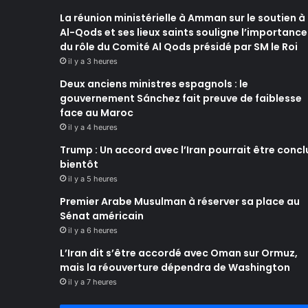
La réunion ministérielle à Amman sur le soutien à
Al-Qods et ses lieux saints souligne l’importance
du rôle du Comité Al Qods présidé par SM le Roi
il y a 3 heures
Deux anciens ministres espagnols : le
gouvernement Sánchez fait preuve de faiblesse
face au Maroc
il y a 4 heures
Trump : Un accord avec l’Iran pourrait être concl
bientôt
il y a 5 heures
Premier Arabe Musulman à réserver sa place au
Sénat américain
il y a 6 heures
L’Iran dit s’être accordé avec Oman sur Ormuz,
mais la réouverture dépendra de Washington
il y a 7 heures