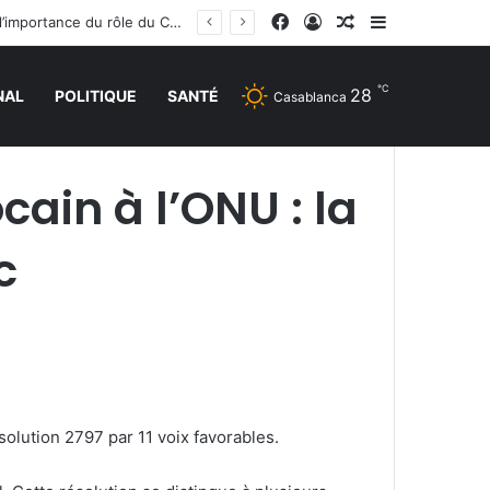
Facebook
Connexion
Article Aléatoire
Sidebar (barr
La réunion ministérielle à Amman sur le soutien à Al-Qods et ses lieux saints souligne l’importance du rôle du Comité Al Qods présidé par SM le Roi
℃
28
NAL
POLITIQUE
SANTÉ
Casablanca
ain à l’ONU : la
c
solution 2797 par 11 voix favorables.