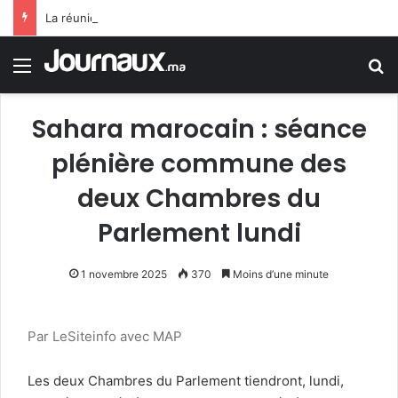
La réunion ministérielle à Amman sur le soutien à Al-Qods et ses lieux saints souligne l’importance du rôle du Comité Al Qods présidé par SM le Roi
Menu
R
Sahara marocain : séance
plénière commune des
deux Chambres du
Parlement lundi
1 novembre 2025
370
Moins d’une minute
Par LeSiteinfo avec MAP
Les deux Chambres du Parlement tiendront, lundi,