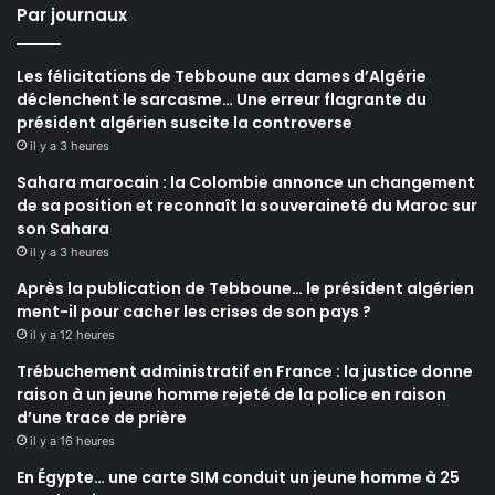
Par journaux
Les félicitations de Tebboune aux dames d’Algérie
déclenchent le sarcasme… Une erreur flagrante du
président algérien suscite la controverse
il y a 3 heures
Sahara marocain : la Colombie annonce un changement
de sa position et reconnaît la souveraineté du Maroc sur
son Sahara
il y a 3 heures
Après la publication de Tebboune… le président algérien
ment-il pour cacher les crises de son pays ?
il y a 12 heures
Trébuchement administratif en France : la justice donne
raison à un jeune homme rejeté de la police en raison
d’une trace de prière
il y a 16 heures
En Égypte… une carte SIM conduit un jeune homme à 25