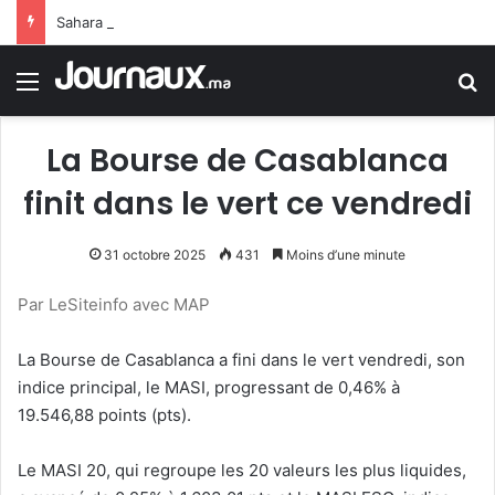
Sahara marocain : la Colombie annonce un changement de sa position et reconnaît la souveraineté du Maroc sur son Sahara
Menu
R
La Bourse de Casablanca
finit dans le vert ce vendredi
31 octobre 2025
431
Moins d’une minute
Par LeSiteinfo avec MAP
La Bourse de Casablanca a fini dans le vert vendredi, son
indice principal, le MASI, progressant de 0,46% à
19.546,88 points (pts).
Le MASI 20, qui regroupe les 20 valeurs les plus liquides,