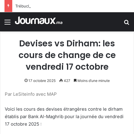
Trébuchement administratif en France : la justice donne raison à un jeune homme rejeté de la police en raison d’une trace de prière
Menu
R
Devises vs Dirham: les
cours de change de ce
vendredi 17 octobre
17 octobre 2025
427
Moins d’une minute
Par LeSiteinfo avec MAP
Voici les cours des devises étrangères contre le dirham
établis par Bank Al-Maghrib pour la journée du vendredi
17 octobre 2025 :