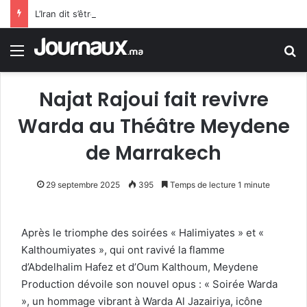
L’Iran dit s’être accordé avec Oman sur Ormuz, mais la réouverture dépendra de Washington
Menu
R
Najat Rajoui fait revivre
Warda au Théâtre Meydene
de Marrakech
29 septembre 2025
395
Temps de lecture 1 minute
Après le triomphe des soirées « Halimiyates » et «
Kalthoumiyates », qui ont ravivé la flamme
d’Abdelhalim Hafez et d’Oum Kalthoum, Meydene
Production dévoile son nouvel opus : « Soirée Warda
», un hommage vibrant à Warda Al Jazairiya, icône