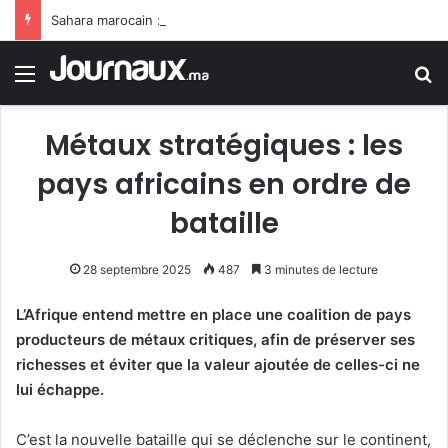
Sahara marocain : la Colombie annonce un changement de sa position et reconnaît la souveraineté du Maroc sur son Sahara
Menu
R
Métaux stratégiques : les
pays africains en ordre de
bataille
28 septembre 2025
487
3 minutes de lecture
L’Afrique entend mettre en place une coalition de pays
producteurs de métaux critiques, afin de préserver ses
richesses et éviter que la valeur ajoutée de celles-ci ne
lui échappe.
C’est la nouvelle bataille qui se déclenche sur le continent,