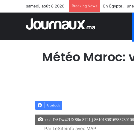
samedi, août 8 2026
Breaking News
Météo Maroc: 
Facebook
xr:d:DADw42UX86o:8721,j:8610180816583780106,
Par LeSiteinfo avec MAP