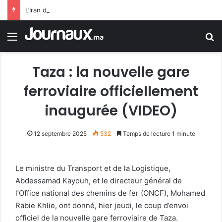
L’Iran dit s’être accordé avec Oman sur Ormuz, mais la réouverture dépendra de Washington
Menu
R
Taza : la nouvelle gare
ferroviaire officiellement
inaugurée (VIDEO)
12 septembre 2025
532
Temps de lecture 1 minute
Le ministre du Transport et de la Logistique,
Abdessamad Kayouh, et le directeur général de
l’Office national des chemins de fer (ONCF), Mohamed
Rabie Khlie, ont donné, hier jeudi, le coup d’envoi
officiel de la nouvelle gare ferroviaire de Taza.