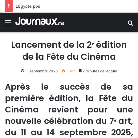
L’Égypte pourrait rejoindre le pacte de défense Arabie saoudite-Pakistan-Turquie
Menu
R
Lancement de la 2ᵉ édition
de la Fête du Cinéma
11 septembre 2025
1 667
2 minutes de lecture
Après le succès de sa
première édition, la Fête du
Cinéma revient pour une
nouvelle célébration du 7ᵉ art,
du 11 au 14 septembre 2025,